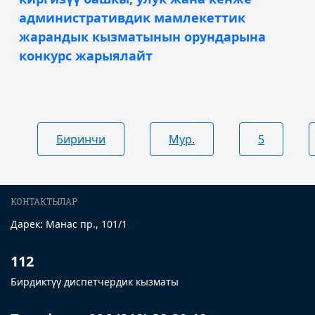
административдик мамлекеттик
жарандык кызматынын орундарына
конкурс жарыялайт
Биринчи
Мур.
5
КОНТАКТЫЛАР
Дарек: Манас пр., 101/1
112
Бирдиктүү диспетчердик кызматы