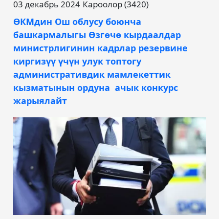
03 декабрь 2024
Кароолор (3420)
ӨКМдин Ош облусу боюнча
башкармалыгы Өзгөчө кырдаалдар
министрлигинин кадрлар резервине
киргизүү үчүн улук топтогу
административдик мамлекеттик
кызматынын ордуна ачык конкурс
жарыялайт