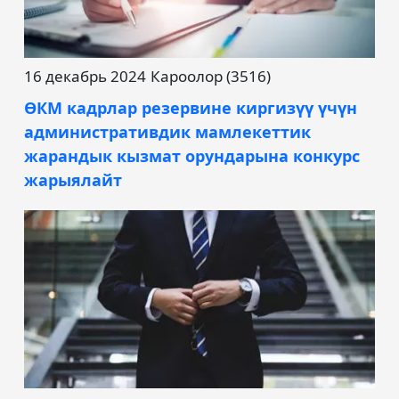
16 декабрь 2024
Кароолор (3516)
ӨКМ кадрлар резервине киргизүү үчүн
административдик мамлекеттик
жарандык кызмат орундарына конкурс
жарыялайт