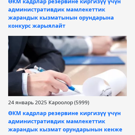
ӨКМ кадрлар резервине киргизүү үчүн
административдик мамлекеттик
жарандык кызматынын орундарына
конкурс жарыялайт
24 январь 2025
Кароолор (5999)
ӨКМ кадрлар резервине киргизүү үчүн
административдик мамлекеттик
жарандык кызмат орундарынын кенже