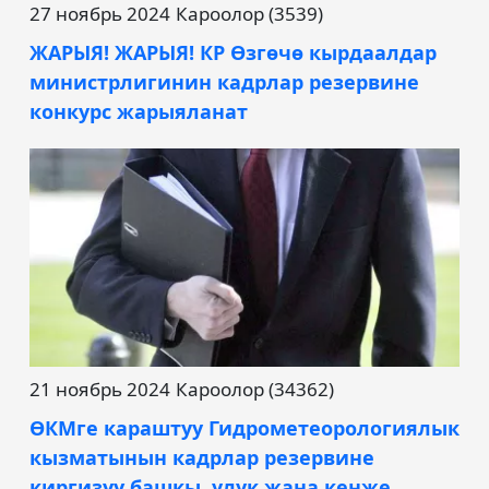
27 ноябрь 2024
Кароолор (3539)
ЖАРЫЯ! ЖАРЫЯ! КР Өзгөчө кырдаалдар
министрлигинин кадрлар резервине
конкурс жарыяланат
21 ноябрь 2024
Кароолор (34362)
ӨКМге караштуу Гидрометеорологиялык
кызматынын кадрлар резервине
киргизүү башкы, улук жана кенже