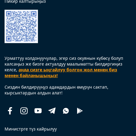
Пикир калтырыңыз
Урматтуу колдонуучулар, эгер сиз окуянын күбөсү болуп
калсаңыз же бизге актуалдуу маалыматты билдиргиңиз
келсе,
анда сизге ыңгайлуу болгон жол менен биз
менен байланышыңыз!
Сиздин билдирүүңүз адамдардын өмүрүн сактап,
кырсыктардын алдын алат!
Facebook
Instagram
Youtube
Telegram
Whatsapp
Помощь
рядом
Министрге түз кайрылуу