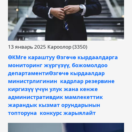
13 январь 2025
Кароолор (3350)
ӨКМге караштуу Өзгөчө кырдаалдарга
мониторинг жүргүзүү, божомолдоо
департаментиӨзгөчө кырдаалдар
министрлигинин кадрлар резервине
киргизүү үчүн улук жана кенже
административдик мамлекеттик
жарандык кызмат орундарынын
топторуна конкурс жарыялайт