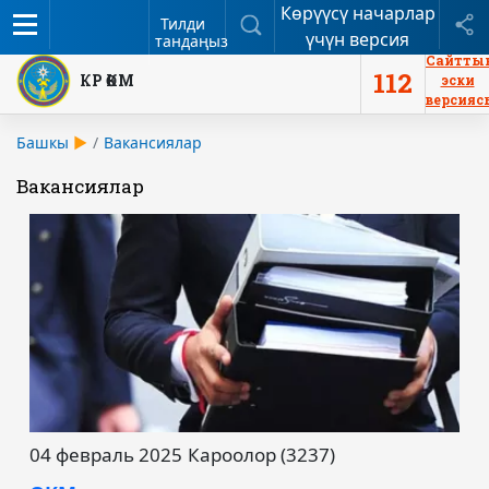
Көрүүсү начарлар
Меню
Издөө
Б
Тилди
үчүн версия
тандаңыз
Сайтты
112
КР ӨКМ
эски
версияс
Башкы
Вакансиялар
Вакансиялар
04 февраль 2025
Кароолор (3237)