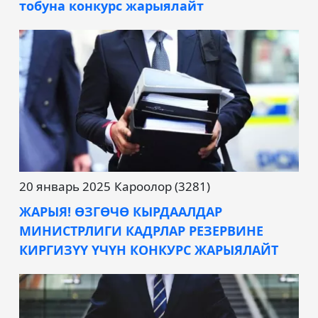
тобуна конкурс жарыялайт
20 январь 2025
Кароолор (3281)
ЖАРЫЯ! ӨЗГӨЧӨ КЫРДААЛДАР
МИНИСТРЛИГИ КАДРЛАР РЕЗЕРВИНЕ
КИРГИЗҮҮ ҮЧҮН КОНКУРС ЖАРЫЯЛАЙТ