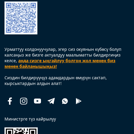
Урматтуу колдонуучулар, эгер сиз окуянын күбөсү болуп
калсаңыз же бизге актуалдуу маалыматты билдиргиңиз
келсе,
анда сизге ыңгайлуу болгон жол менен биз
менен байланышыңыз!
Сиздин билдирүүңүз адамдардын өмүрүн сактап,
кырсыктардын алдын алат!
Facebook
Instagram
Youtube
Telegram
Whatsapp
Помощь
рядом
Министрге түз кайрылуу