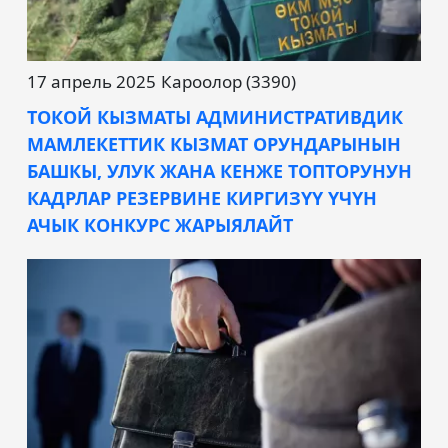
17 апрель 2025
Кароолор (3390)
ТОКОЙ КЫЗМАТЫ АДМИНИСТРАТИВДИК
МАМЛЕКЕТТИК КЫЗМАТ ОРУНДАРЫНЫН
БАШКЫ, УЛУК ЖАНА КЕНЖЕ ТОПТОРУНУН
КАДРЛАР РЕЗЕРВИНЕ КИРГИЗҮҮ ҮЧҮН
АЧЫК КОНКУРС ЖАРЫЯЛАЙТ