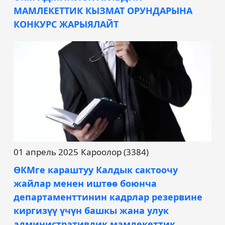
МАМЛЕКЕТТИК КЫЗМАТ ОРУНДАРЫНА
КОНКУРС ЖАРЫЯЛАЙТ
01 апрель 2025
Кароолор (3384)
ӨКМге караштуу Калдык сактоочу
жайлар менен иштөө боюнча
департаменттинин кадрлар резервине
киргизүү үчүн башкы жана улук
административдик мамлекеттик