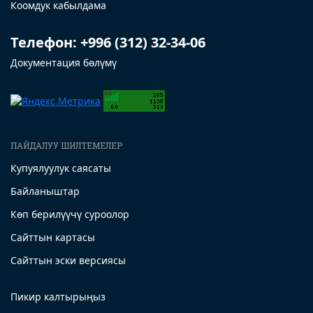
Коомдук кабылдама
Телефон: +996 (312) 32-34-06
Документация бөлүмү
ПАЙДАЛУУ ШИЛТЕМЕЛЕР
Купуялуулук саясаты
Байланыштар
Көп берилүүчү суроолор
Сайттын картасы
Сайттын эски версиясы
Пикир калтырыңыз