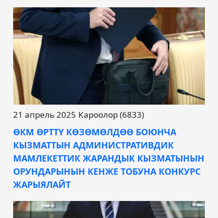
21 апрель 2025
Кароолор (6833)
ӨКМ ӨРТТҮ КӨЗӨМӨЛДӨӨ БОЮНЧА
КЫЗМАТТЫН АДМИНИСТРАТИВДИК
МАМЛЕКЕТТИК ЖАРАНДЫК КЫЗМАТЫНЫН
ОРУНДАРЫНЫН КЕНЖЕ ТОБУНА КОНКУРС
ЖАРЫЯЛАЙТ