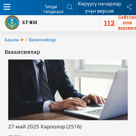
Көрүүсү начарлар
Меню
Издөө
Б
Тилди
үчүн версия
тандаңыз
Сайтты
112
КР ӨКМ
эски
версияс
Башкы
Вакансиялар
Вакансиялар
27 май 2025
Кароолор (2516)