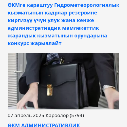
ӨКМге караштуу Гидрометеорологиялык
кызматынын кадрлар резервине
киргизүү үчүн улук жана кенже
административдик мамлекеттик
жарандык кызматынын орундарына
конкурс жарыялайт
07 апрель 2025
Кароолор (5794)
ӨКМ АДМИНИСТРАТИВДИК