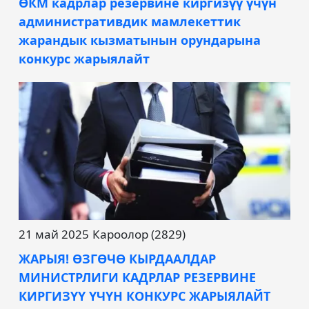
ӨКМ кадрлар резервине киргизүү үчүн
административдик мамлекеттик
жарандык кызматынын орундарына
конкурс жарыялайт
21 май 2025
Кароолор (2829)
ЖАРЫЯ! ӨЗГӨЧӨ КЫРДААЛДАР
МИНИСТРЛИГИ КАДРЛАР РЕЗЕРВИНЕ
КИРГИЗҮҮ ҮЧҮН КОНКУРС ЖАРЫЯЛАЙТ