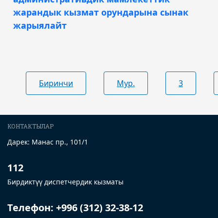
жарандык кызмат орундарына сынак
жарыялайт
Биринчи
Мур.
3
КОНТАКТЫЛАР
Дарек: Манас пр., 101/1
112
Бирдиктүү диспетчердик кызматы
Телефон: +996 (312) 32-38-12