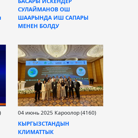
БАСАРЫ ИСКЕНДЕР
СУЛАЙМАНОВ ОШ
н
ШААРЫНДА ИШ САПАРЫ
МЕНЕН БОЛДУ
)
04 июнь 2025
Кароолор (4160)
КЫРГЫЗСТАНДЫН
КЛИМАТТЫК