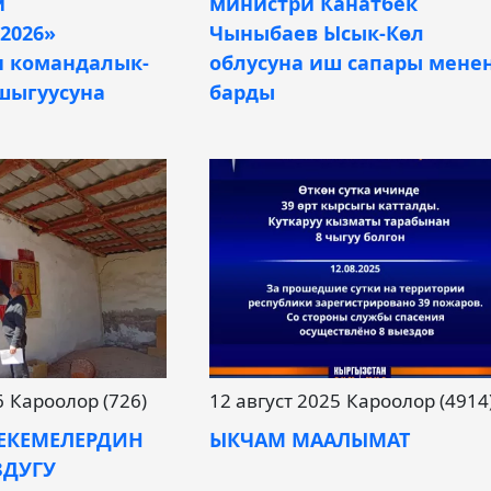
и
министри Канатбек
2026»
Чыныбаев Ысык-Көл
 командалык-
облусуна иш сапары мене
шыгуусуна
барды
6
Кароолор (726)
12 август 2025
Кароолор (4914
ЕКЕМЕЛЕРДИН
ЫКЧАМ МААЛЫМАТ
ЗДУГУ