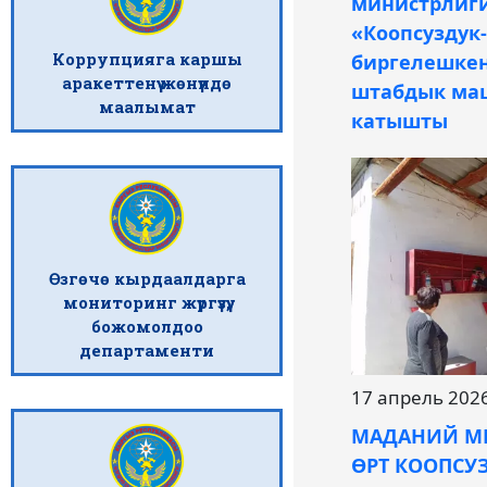
министрлиг
«Коопсуздук-
Коррупцияга каршы
биргелешкен
аракеттенүү жөнүндө
штабдык ма
маалымат
катышты
Өзгөчө кырдаалдарга
мониторинг жүргүзүү,
божомолдоо
департаменти
17 апрель 202
МАДАНИЙ М
ӨРТ КООПСУ