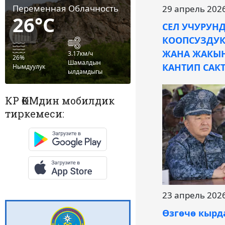
Переменная Облачность
29 апрель 202
26°C
СЕЛ УЧУРУН
КООПСУЗДУК
ЖАНА ЖАКЫ
3.17км/ч
26%
Шамалдын
КАНТИП САКТ
Нымдуулук
ылдамдыгы
КР ӨКМдин мобилдик
тиркемеси:
23 апрель 202
Өзгөчө кырд