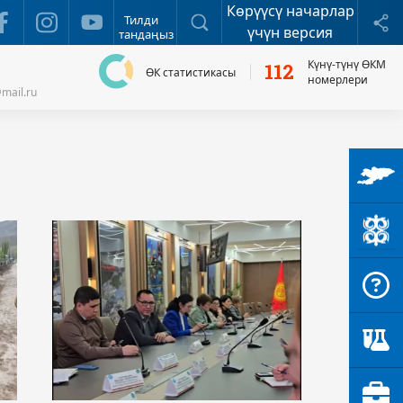
Көрүүсү начарлар
Издөө
Б
Тилди
үчүн версия
тандаңыз
Күнү-түнү ӨКМ
112
ӨК статистикасы
номерлери
mail.ru