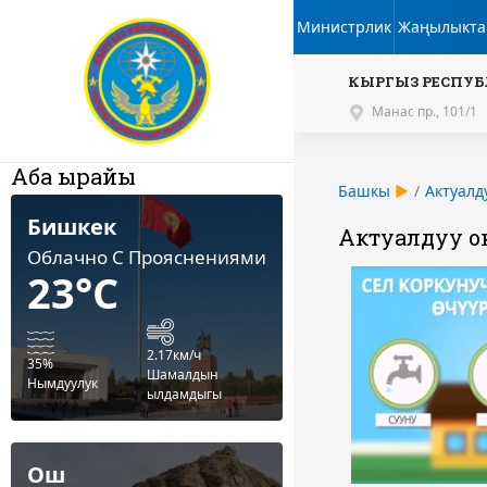
Министрлик
Жаңылыкта
КЫРГЫЗ РЕСПУБ
Манас пр., 101/1
Аба ырайы
Башкы
Актуалд
Бишкек
Актуалдуу о
Облачно С Прояснениями
23°C
2.17км/ч
35%
Шамалдын
Нымдуулук
ылдамдыгы
Ош