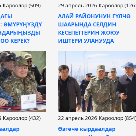
6
Кароолор (509)
29 апрель 2026
Кароолор (126
ДАГЫ
АЛАЙ РАЙОНУНУН ГҮЛЧӨ
: ӨМҮРҮҢҮЗДҮ
ШААРЫНДА СЕЛДИН
НДАРЫҢЫЗДЫ
КЕСЕПЕТТЕРИН ЖОЮУ
ОО КЕРЕК?
ИШТЕРИ УЛАНУУДА
6
Кароолор (432)
22 апрель 2026
Кароолор (854
аалдар
Өзгөчө кырдаалдар