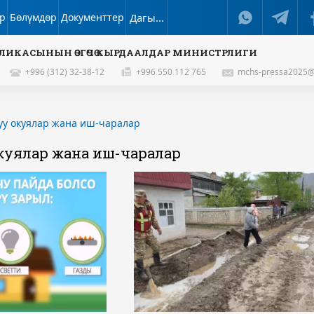
р
Бөлүмдөр
Документтер
Дагы...
ЛИКАСЫНЫН ӨЗГӨЧӨ КЫРДААЛДАР МИНИСТРЛИГИ
+996 (312) 32-38-12
+996 550 112 765
mchs-pressa2025@
уу окуялар жана иш-чаралар
куялар жана иш-чаралар