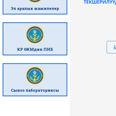
ТЕКШЕРИЛҮҮ
Эл аралык мамилелер
КР ӨКМдин ПИБ
Сыноо лабораториясы