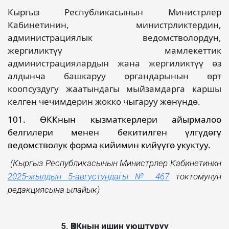
Кыргыз Республикасынын Министрлер
Кабинетинин, министрликтердин,
администрациялык ведомстволордун,
жергиликтүү мамлекеттик
администрациялардын жана жергиликтүү өз
алдынча башкаруу органдарынын өрт
коопсуздугу жаатындагы мыйзамдарга каршы
келген чечимдерин жокко чыгаруу жөнүндө.
101. ӨККнын кызматкерлери айырмалоо
белгилери менен бекитилген үлгүдөгү
ведомстволук форма кийимин кийүүгө укуктуу.
(Кыргыз Республикасынын Министрлер Кабинетинин
2025-жылдын 5-августундагы № 467
токтомунун
редакциясына ылайык)
5. ӨККнын ишин уюштуруу