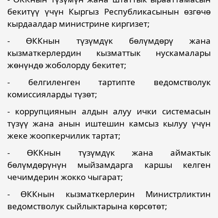
бекитүү үчүн Кыргыз Республикасынын өзгөчө
кырдаалдар министрине киргизет;
- ӨККнын түзүмдүк бөлүмдөрү жана
кызматкерлердин кызматтык нускамалары
жөнүндө жоболорду бекитет;
- белгиленген тартипте ведомстволук
комиссияларды түзөт;
- коррупциянын алдын алуу ички системасын
түзүү жана анын иштешин камсыз кылуу үчүн
жеке жоопкерчилик тартат;
- ӨККнын түзүмдүк жана аймактык
бөлүмдөрүнүн мыйзамдарга каршы келген
чечимдерин жокко чыгарат;
- ӨККнын кызматкерлерин Министрликтин
ведомстволук сыйлыктарына көрсөтөт;