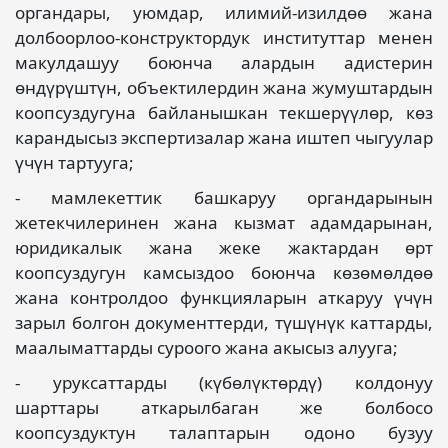
органдары, уюмдар, илимий-изилдөө жана
долбоорлоо-конструктордук институттар менен
макулдашуу боюнча алардын адистерин
өндүрүштүн, объектилердин жана жумуштардын
коопсуздугуна байланышкан текшерүүлөр, көз
карандысыз экспертизалар жана иштеп чыгуулар
үчүн тартууга;
- мамлекеттик башкаруу органдарынын
жетекчилеринен жана кызмат адамдарынан,
юридикалык жана жеке жактардан өрт
коопсуздугун камсыздоо боюнча көзөмөлдөө
жана контролдоо функцияларын аткаруу үчүн
зарыл болгон документтерди, түшүнүк каттарды,
маалыматтарды суроого жана акысыз алууга;
- уруксаттарды (күбөлүктөрдү) колдонуу
шарттары аткарылбаган же болбосо
коопсуздуктун талаптарын одоно бузуу