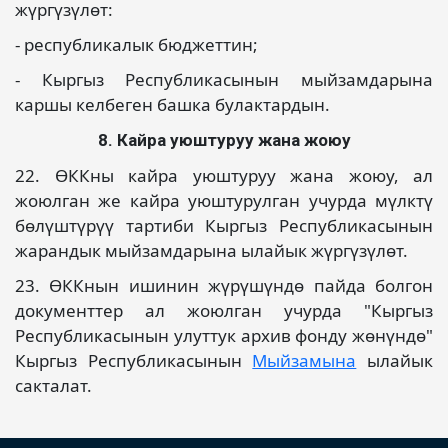
жүргүзүлөт:
- республикалык бюджеттин;
- Кыргыз Республикасынын мыйзамдарына
каршы келбеген башка булактардын.
8. Кайра уюштуруу жана жоюу
22. ӨККны кайра уюштуруу жана жоюу, ал
жоюлган же кайра уюштурулган учурда мүлктү
бөлүштүрүү тартиби Кыргыз Республикасынын
жарандык мыйзамдарына ылайык жүргүзүлөт.
23. ӨККнын ишинин жүрүшүндө пайда болгон
документтер ал жоюлган учурда "Кыргыз
Республикасынын улуттук архив фонду жөнүндө"
Кыргыз Республикасынын
Мыйзамына
ылайык
сакталат.