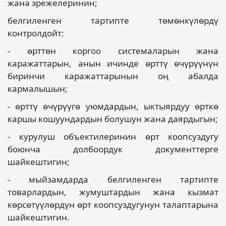
жана эрежелеринин;
белгиленген тартипте төмөнкүлөрдү
контролдойт:
- өрттөн коргоо системаларын жана
каражаттарын, анын ичинде өрттү өчүрүүнүн
биринчи каражаттарынын оң абалда
кармалышын;
- өрттү өчүрүүгө уюмдардын, ыктыярдуу өрткө
каршы кошуундардын болушун жана даярдыгын;
- курулуш объектилеринин өрт коопсуздугу
боюнча долбоордук документтерге
шайкештигин;
- мыйзамдарда белгиленген тартипте
товарлардын, жумуштардын жана кызмат
көрсөтүүлөрдүн өрт коопсуздугунун талаптарына
шайкештигин.