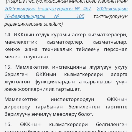
(Кыргыз Республикасынын Министрлер Кабинетинин
2025-жылдын 5-августундагы № 467
,
2026-жылдын
16-февралындагы № 105
токтомдорунун
редакцияларына ылайык)
14. ӨККнын өздүк курамы аскер кызматкерлери,
мамлекеттик кызматкерлер, кызматчылар,
кенже жана техникалык тейлөөчү персонал
менен толукталат.
15. Мамлекеттик инспекцияны жүргүзүү укугу
берилген ӨККнын кызматкерлери аларга
жүктөлгөн функциялардын аткарылышы үчүн
жеке жоопкерчилик тартышат.
Мамлекеттик инспекторлордун ӨККнын
директору тарабынан белгиленген тартипте
берилүүчү энчилүү мөөрлөрү болот.
16. ӨККнын кызматкерлери белгиленген
тартипте бекитилген эскертүүлөрдүн бланктарын