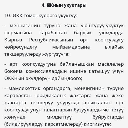
4. ӨККнын укуктары
10. ӨКК төмөнкүлөргө укуктуу:
- менчигинин түрүнө жана уюштуруу-укуктук
формасына карабастан бардык уюмдарда
Кыргыз Республикасынын өрт коопсуздугу
чөйрөсүндөгү мыйзамдарына ылайык
текшерүүлөрдү жүргүзүүгө;
- өрт коопсуздугуна байланышкан маселелер
боюнча комиссиялардын ишине катышуу үчүн
ӨККнын өкүлдөрүн дайындоого;
- мамлекеттик органдарга, менчигинин түрүнө
карабастан юридикалык жактарга жана жеке
жактарга текшерүү учурунда аныкталган өрт
коопсуздугунун талаптарын бузууларды четтетүү
жөнүндө милдеттүү буйруктарды
(билдирүүлөрдү, көрсөтмөлөрдү) киргизүүгө;