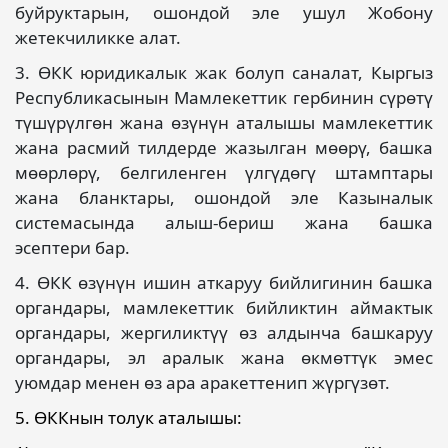
буйруктарын, ошондой эле ушул Жобону
жетекчиликке алат.
3. ӨКК юридикалык жак болуп саналат, Кыргыз
Республикасынын Мамлекеттик гербинин сүрөтү
түшүрүлгөн жана өзүнүн аталышы мамлекеттик
жана расмий тилдерде жазылган мөөрү, башка
мөөрлөрү, белгиленген үлгүдөгү штамптары
жана бланктары, ошондой эле Казыналык
системасында алыш-бериш жана башка
эсептери бар.
4. ӨКК өзүнүн ишин аткаруу бийлигинин башка
органдары, мамлекеттик бийликтин аймактык
органдары, жергиликтүү өз алдынча башкаруу
органдары, эл аралык жана өкмөттүк эмес
уюмдар менен өз ара аракеттенип жүргүзөт.
5. ӨККнын толук аталышы: