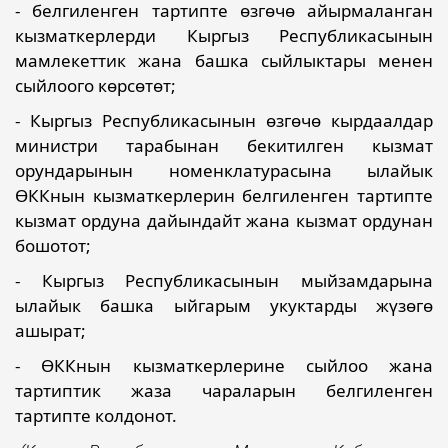
- белгиленген тартипте өзгөчө айырмаланган
кызматкерлерди Кыргыз Республикасынын
мамлекеттик жана башка сыйлыктары менен
сыйлоого көрсөтөт;
- Кыргыз Республикасынын өзгөчө кырдаалдар
министри тарабынан бекитилген кызмат
орундарынын номенклатурасына ылайык
ӨККнын кызматкерлерин белгиленген тартипте
кызмат ордуна дайындайт жана кызмат ордунан
бошотот;
- Кыргыз Республикасынын мыйзамдарына
ылайык башка ыйгарым укуктарды жүзөгө
ашырат;
- ӨККнын кызматкерлерине сыйлоо жана
тартиптик жаза чараларын белгиленген
тартипте колдонот.