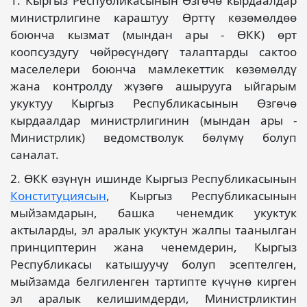
1. Кыргыз Республикасынын Өзгөчө кырдаалдар
министрлигине караштуу Өрттү көзөмөлдөө
боюнча кызмат (мындан ары - ӨКК) өрт
коопсуздугу чөйрөсүндөгү талаптарды сактоо
маселелери боюнча мамлекеттик көзөмөлдү
жана контролду жүзөгө ашырууга ыйгарым
укуктуу Кыргыз Республикасынын Өзгөчө
кырдаалдар министрлигинин (мындан ары -
Министрлик) ведомстволук бөлүмү болуп
саналат.
2. ӨКК өзүнүн ишинде Кыргыз Республикасынын
Конституциясын
, Кыргыз Республикасынын
мыйзамдарын, башка ченемдик укуктук
актыларды, эл аралык укуктун жалпы таанылган
принциптерин жана ченемдерин, Кыргыз
Республикасы катышуучу болуп эсептелген,
мыйзамда белгиленген тартипте күчүнө кирген
эл аралык келишимдерди, Министрликтин