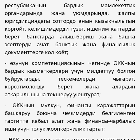
республиканын бардык мамлекеттик
органдарында жана уюмдарында, жалпы
юрисдикциядагы соттордо анын кызыкчылыгын
коргойт, келишимдерди түзөт, ишеним каттарды
берет, банктарда алыш-бериш жана башка
эсептерди ачат, банктык жана финансылык
документтерге кол коёт;
- өзүнүн компетенциясынын чегинде ӨККнын
бардык кызматкерлери үчүн милдеттүү болгон
буйруктарды, тескемелерди чыгарат,
көрсөтмөлөрдү берет жана алардын
аткарылышына текшерүү уюштурат;
- ӨККнын мүлкүн, финансы каражаттарын
башкаруу боюнча чечимдерди белгиленген
тартипте кабыл алат жана финансы-чарбалык
иши үчүн толук жоопкерчилик тартат;
- ӨККнын түзүмүн жана штаттык ырааттамасын