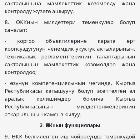
сакталышына мамлекеттик көзөмөлдү жана
контролду жүзөгө ашыруу.
8. ӨККнын милдеттери төмөнкүлөр болуп
саналат:
- коргоо объектилерине карата өрт
коопсуздугунун ченемдик укуктук актыларынын,
техникалык регламенттеринин талаптарынын
сакталышын мамлекеттик көзөмөлдөө жана
контролдоо;
- өзүнүн компетенциясынын чегинде, Кыргыз
Республикасы катышуучу болуп эсептелген эл
аралык келишимдер боюнча Кыргыз
Республикасынын милдеттенмелеринин
аткарылышын камсыз кылуу.
3. ӨККнын функциялары
9. ӨКК белгиленген иш чөйрөсүндө төмөнкүдөй