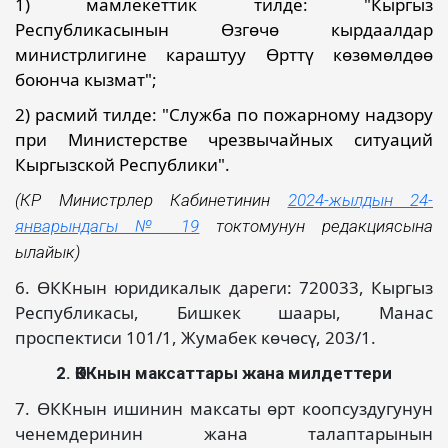
1) мамлекеттик тилде: "Кыргыз
Республикасынын Өзгөчө кырдаалдар
министрлигине караштуу Өрттү көзөмөлдөө
боюнча кызмат";
2) расмий тилде: "Служба по пожарному надзору
при Министерстве чрезвычайных ситуаций
Кыргызской Республики".
(КР Министрлер Кабинетинин
2024-жылдын 24-
январындагы № 19
токтомунун редакциясына
ылайык)
6. ӨККнын юридикалык дареги: 720033, Кыргыз
Республикасы, Бишкек шаары, Манас
проспектиси 101/1, Жумабек көчөсү, 203/1.
2. ӨККнын максаттары жана милдеттери
7. ӨККнын ишинин максаты өрт коопсуздугунун
ченемдеринин жана талаптарынын