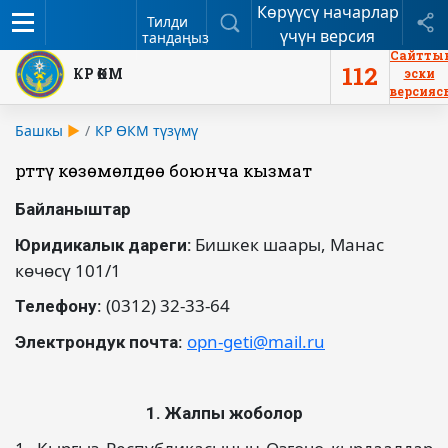
Көрүүсү начарлар
Меню
Издөө
Б
Тилди
үчүн версия
тандаңыз
Сайтты
112
КР ӨКМ
эски
версияс
Башкы
КР ӨКМ түзүмү
Өрттү көзөмөлдөө боюнча кызмат
Байланыштар
Бишкек шаары, Манас
Юридикалык дареги:
көчөсү 101/1
: (0312) 32-33-64
Телефону
:
opn-geti@mail.ru
Электрондук почта
1. Жалпы жоболор