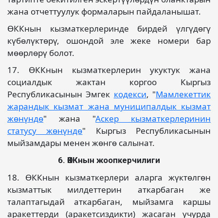
жана отчеттуулук формаларын пайдаланышат.
ӨККнын кызматкерлеринде бирдей үлгүдөгү
күбөлүктөрү, ошондой эле жеке номери бар
мөөрлөрү болот.
17. ӨККнын кызматкерлерин укуктук жана
социалдык жактан коргоо Кыргыз
Республикасынын Эмгек
кодекси
, "
Мамлекеттик
жарандык кызмат жана муниципалдык кызмат
жөнүндө
" жана "
Аскер кызматкерлеринин
статусу жөнүндө
" Кыргыз Республикасынын
мыйзамдары менен жөнгө салынат.
6. ӨККнын жоопкерчилиги
18. ӨККнын кызматкерлери аларга жүктөлгөн
кызматтык милдеттерин аткарбаган же
талаптагыдай аткарбаган, мыйзамга каршы
аракеттерди (аракетсиздикти) жасаган учурда