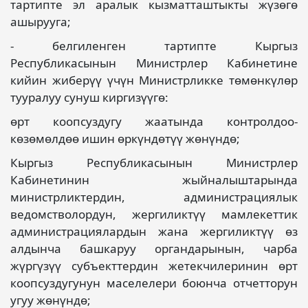
тартипте эл аралык кызматташтыкты жүзөгө
ашырууга;
- белгиленген тартипте Кыргыз
Республикасынын Министрлер Кабинетине
кийин жиберүү үчүн Министрликке төмөнкүлөр
тууралуу сунуш киргизүүгө:
өрт коопсуздугу жаатында контролдоо-
көзөмөлдөө ишин өркүндөтүү жөнүндө;
Кыргыз Республикасынын Министрлер
Кабинетинин жыйналыштарында
министрликтердин, администрациялык
ведомстволордун, жергиликтүү мамлекеттик
администрациялардын жана жергиликтүү өз
алдынча башкаруу органдарынын, чарба
жүргүзүү субъекттердин жетекчилеринин өрт
коопсуздугунун маселелери боюнча отчетторун
угуу жөнүндө;