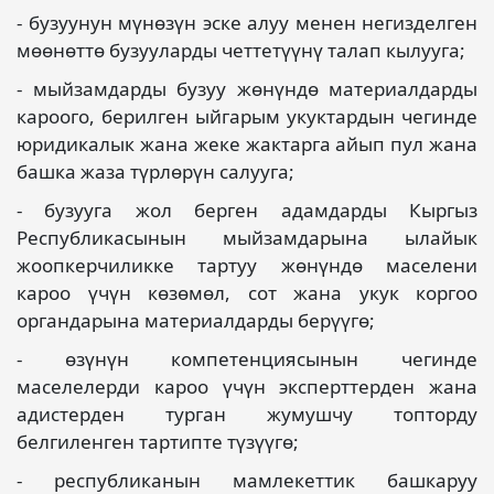
- бузуунун мүнөзүн эске алуу менен негизделген
мөөнөттө бузууларды четтетүүнү талап кылууга;
- мыйзамдарды бузуу жөнүндө материалдарды
кароого, берилген ыйгарым укуктардын чегинде
юридикалык жана жеке жактарга айып пул жана
башка жаза түрлөрүн салууга;
- бузууга жол берген адамдарды Кыргыз
Республикасынын мыйзамдарына ылайык
жоопкерчиликке тартуу жөнүндө маселени
кароо үчүн көзөмөл, сот жана укук коргоо
органдарына материалдарды берүүгө;
- өзүнүн компетенциясынын чегинде
маселелерди кароо үчүн эксперттерден жана
адистерден турган жумушчу топторду
белгиленген тартипте түзүүгө;
- республиканын мамлекеттик башкаруу