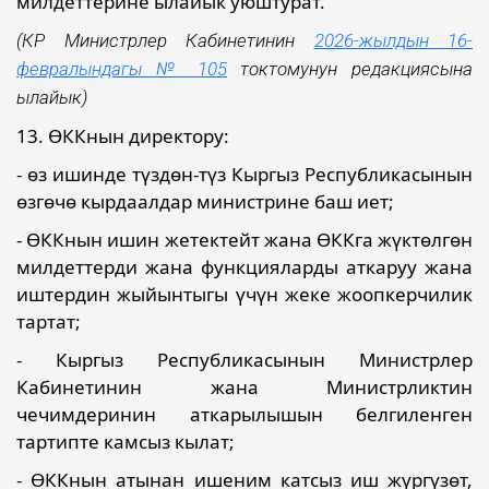
милдеттерине ылайык уюштурат.
(КР Министрлер Кабинетинин
2026-жылдын 16-
февралындагы № 105
токтомунун редакциясына
ылайык)
13. ӨККнын директору:
- өз ишинде түздөн-түз Кыргыз Республикасынын
өзгөчө кырдаалдар министрине баш иет;
- ӨККнын ишин жетектейт жана ӨККга жүктөлгөн
милдеттерди жана функцияларды аткаруу жана
иштердин жыйынтыгы үчүн жеке жоопкерчилик
тартат;
- Кыргыз Республикасынын Министрлер
Кабинетинин жана Министрликтин
чечимдеринин аткарылышын белгиленген
тартипте камсыз кылат;
- ӨККнын атынан ишеним катсыз иш жүргүзөт,