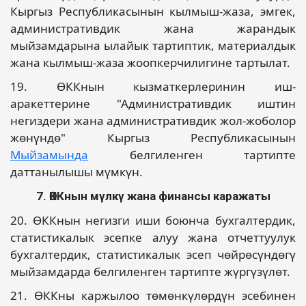
Кыргыз Республикасынын кылмыш-жаза, эмгек,
административдик жана жарандык
мыйзамдарына ылайык тартиптик, материалдык
жана кылмыш-жаза жоопкерчилигине тартылат.
19. ӨККнын кызматкерлеринин иш-
аракеттерине "Административдик иштин
негиздери жана административдик жол-жоболор
жөнүндө" Кыргыз Республикасынын
Мыйзамында
белгиленген тартипте
даттанылышы мүмкүн.
7. ӨККнын мүлкү жана финансы каражаты
20. ӨККнын негизги иши боюнча бухгалтердик,
статистикалык эсепке алуу жана отчеттуулук
бухгалтердик, статистикалык эсеп чөйрөсүндөгү
мыйзамдарда белгиленген тартипте жүргүзүлөт.
21. ӨККны каржылоо төмөнкүлөрдүн эсебинен