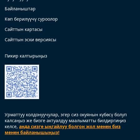
Байланыштар
Көп берилүүчү суроолор
Сайттын картасы
Сайттын эски версиясы
Пикир калтырыңыз
Урматтуу колдонуучулар, эгер сиз окуянын күбөсү болуп
калсаңыз же бизге актуалдуу маалыматты билдиргиңиз
келсе,
анда сизге ыңгайлуу болгон жол менен биз
менен байланышыңыз!