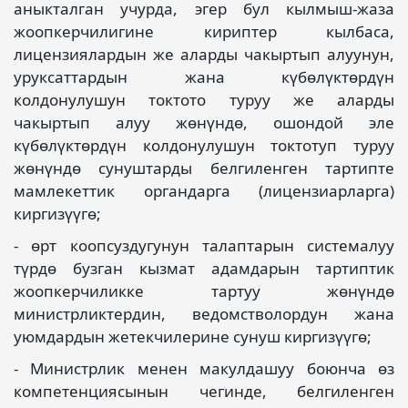
аныкталган учурда, эгер бул кылмыш-жаза
жоопкерчилигине кириптер кылбаса,
лицензиялардын же аларды чакыртып алуунун,
уруксаттардын жана күбөлүктөрдүн
колдонулушун токтото туруу же аларды
чакыртып алуу жөнүндө, ошондой эле
күбөлүктөрдүн колдонулушун токтотуп туруу
жөнүндө сунуштарды белгиленген тартипте
мамлекеттик органдарга (лицензиарларга)
киргизүүгө;
- өрт коопсуздугунун талаптарын системалуу
түрдө бузган кызмат адамдарын тартиптик
жоопкерчиликке тартуу жөнүндө
министрликтердин, ведомстволордун жана
уюмдардын жетекчилерине сунуш киргизүүгө;
- Министрлик менен макулдашуу боюнча өз
компетенциясынын чегинде, белгиленген