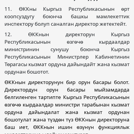
11. ӨККны Кыргыз Республикасынын өрт
коопсуздугу боюнча башкы мамлекеттик
инспектору болуп саналган директор жетектейт.
12. ӨККнын директорун Кыргыз
Республикасынын өзгөчө кырдаалдар
министринин сунушу боюнча Кыргыз
Республикасынын Министрлер Кабинетинин
Төрагасы кызмат ордуна дайындайт жана кызмат
ордунан бошотот.
ӨККнын директорунун бир орун басары болот.
Директордун орун басары мыйзамдарда
белгиленген тартипте Кыргыз Республикасынын
өзгөчө кырдаалдар министри тарабынан кызмат
ордуна дайындалат жана кызмат ордунан
бошотулат жана түздөн түз ӨККнын директоруна
баш иет, ӨККнын ишин өзүнүн функциялык