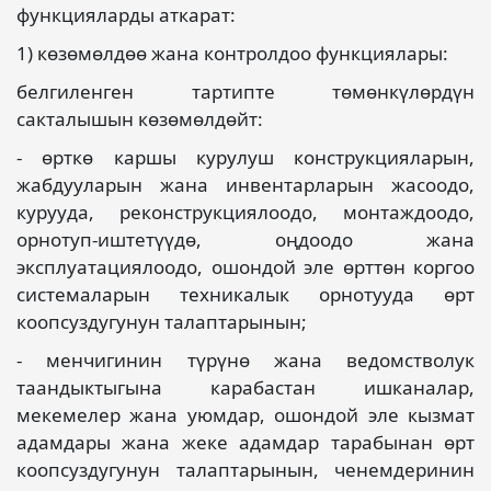
функцияларды аткарат:
1) көзөмөлдөө жана контролдоо функциялары:
белгиленген тартипте төмөнкүлөрдүн
сакталышын көзөмөлдөйт:
- өрткө каршы курулуш конструкцияларын,
жабдууларын жана инвентарларын жасоодо,
курууда, реконструкциялоодо, монтаждоодо,
орнотуп-иштетүүдө, оңдоодо жана
эксплуатациялоодо, ошондой эле өрттөн коргоо
системаларын техникалык орнотууда өрт
коопсуздугунун талаптарынын;
- менчигинин түрүнө жана ведомстволук
таандыктыгына карабастан ишканалар,
мекемелер жана уюмдар, ошондой эле кызмат
адамдары жана жеке адамдар тарабынан өрт
коопсуздугунун талаптарынын, ченемдеринин