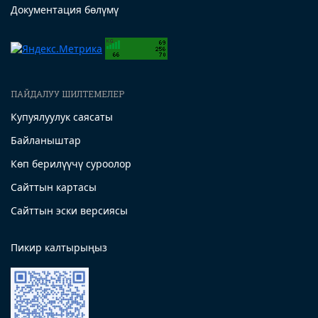
Документация бөлүмү
ПАЙДАЛУУ ШИЛТЕМЕЛЕР
Купуялуулук саясаты
Байланыштар
Көп берилүүчү суроолор
Сайттын картасы
Сайттын эски версиясы
Пикир калтырыңыз