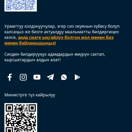
Урматтуу колдонуучулар, эгер сиз окуянын күбөсү болуп
калсаңыз же бизге актуалдуу маалыматты билдиргиңиз
келсе,
анда сизге ыңгайлуу болгон жол менен биз
менен байланышыңыз!
Сиздин билдирүүңүз адамдардын өмүрүн сактап,
кырсыктардын алдын алат!
Facebook
Instagram
Youtube
Telegram
Whatsapp
Помощь
рядом
Министрге түз кайрылуу