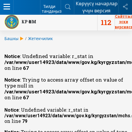
Көрүүсү начарлар
Меню
Издөө
Б
Тилди
үчүн версия
тандаңыз
Сайтты
112
КР ӨКМ
эски
версияс
Башкы
Жетекчилик
: Undefined variable: r_stat in
Notice
/var/www/user14923/data/www/gov.kg/kyrgyzstan/mc
on line
67
: Trying to access array offset on value of
Notice
type null in
/var/www/user14923/data/www/gov.kg/kyrgyzstan/mc
on line
67
: Undefined variable: r_stat in
Notice
/var/www/user14923/data/www/gov.kg/kyrgyzstan/mchs.g
on line
79