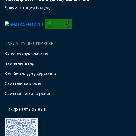
Документация бөлүмү
ПАЙДАЛУУ ШИЛТЕМЕЛЕР
Купуялуулук саясаты
Байланыштар
Көп берилүүчү суроолор
Сайттын картасы
Сайттын эски версиясы
Пикир калтырыңыз