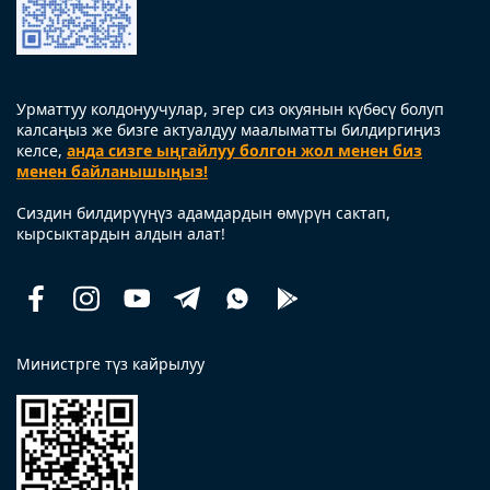
Урматтуу колдонуучулар, эгер сиз окуянын күбөсү болуп
калсаңыз же бизге актуалдуу маалыматты билдиргиңиз
келсе,
анда сизге ыңгайлуу болгон жол менен биз
менен байланышыңыз!
Сиздин билдирүүңүз адамдардын өмүрүн сактап,
кырсыктардын алдын алат!
Facebook
Instagram
Youtube
Telegram
Whatsapp
Помощь
рядом
Министрге түз кайрылуу