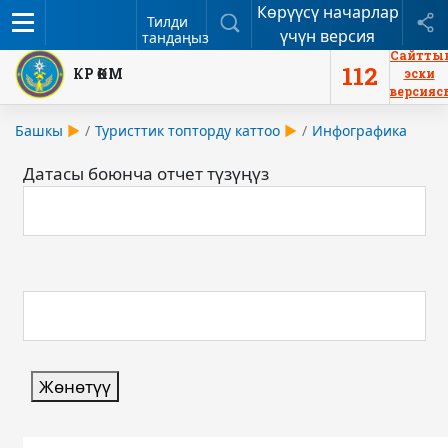
Көрүүсү начарлар
Меню
Издөө
Б
Тилди
үчүн версия
тандаңыз
Сайтты
112
КР ӨКМ
эски
версияс
Башкы
Туристтик топторду каттоо
Инфографика
Датасы боюнча отчет түзүңүз