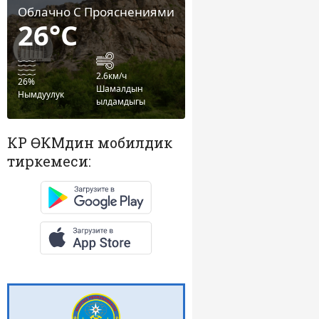
Облачно С Прояснениями
26°C
2.6км/ч
26%
Шамалдын
Нымдуулук
ылдамдыгы
КР ӨКМдин мобилдик
тиркемеси: