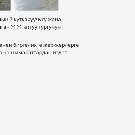
нын 7 куткаруучусу жана
ан Ж.Ж. аттуу тургунун
менен биргеликте жер-жерлерге
а бош имараттардан издеп