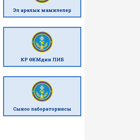
Эл аралык мамилелер
КР ӨКМдин ПИБ
Сыноо лабораториясы