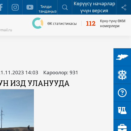
Көрүүсү начарлар
Издөө
Б
Тилди
үчүн версия
тандаңыз
Күнү-түнү ӨКМ
112
ӨК статистикасы
номерлери
mail.ru
21.11.2023 14:03
Кароолор: 931
Н ИЗДӨӨ УЛАНУУДА