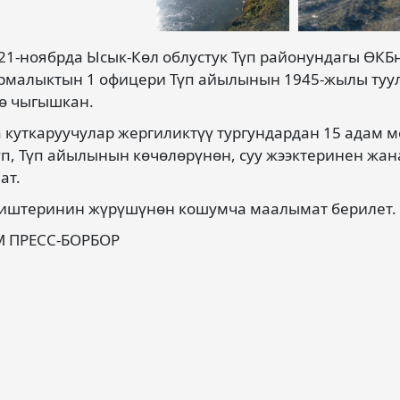
 21-ноябрда Ысык-Көл облустук Түп районундагы ӨКБ
малыктын 1 офицери Түп айылынын 1945-жылы туулг
ө чыгышкан.
 куткаруучулар жергиликтүү тургундардан 15 адам 
п, Түп айылынын көчөлөрүнөн, суу жээктеринен жан
ат.
 иштеринин жүрүшүнөн кошумча маалымат берилет.
М ПРЕСС-БОРБОР