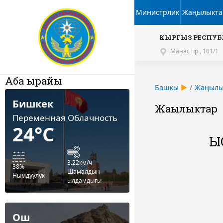
Министрлик
Жаңылыкта
КЫРГЫЗ РЕСПУБ
Манас пр., 101/1
Аба ырайы
Башкы
Жаңылы
Бишкек
Жаңылыктар
Переменная Облачность
24°C
Ы
3.22км/ч
38%
Шамалдын
Нымдуулук
ылдамдыгы
Ош