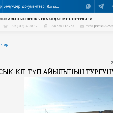
р
Бөлүмдөр
Документтер
Дагы...
ЛИКАСЫНЫН ӨЗГӨЧӨ КЫРДААЛДАР МИНИСТРЛИГИ
+996 (312) 32-38-12
+996 550 112 765
mchs-pressa2025@
ктар
СЫК-КӨЛ: ТҮП АЙЫЛЫНЫН ТУРГУНУ