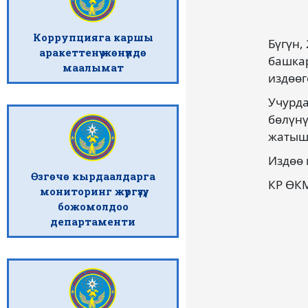
Коррупцияга каршы
Бүгүн,
аракеттенүү жөнүндө
башкар
маалымат
издөөг
Учурда
бөлүнү
жатыш
Издөө
Өзгөчө кырдаалдарга
КР ӨК
мониторинг жүргүзүү,
божомолдоо
департаменти