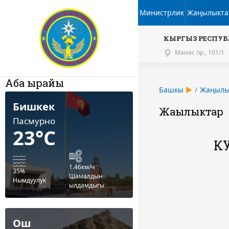
Министрлик
Жаңылыкта
КЫРГЫЗ РЕСПУБ
Манас пр., 101/1
Аба ырайы
Башкы
Жаңылы
Бишкек
Жаңылыктар
Пасмурно
23°C
К
1.46км/ч
35%
Шамалдын
Нымдуулук
ылдамдыгы
Ош