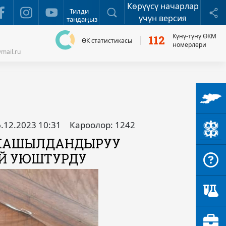
Көрүүсү начарлар
Издөө
Б
Тилди
үчүн версия
тандаңыз
Күнү-түнү ӨКМ
112
ӨК статистикасы
номерлери
mail.ru
.12.2023 10:31
Кароолор: 1242
 ЖАШЫЛДАНДЫРУУ
АЙ УЮШТУРДУ