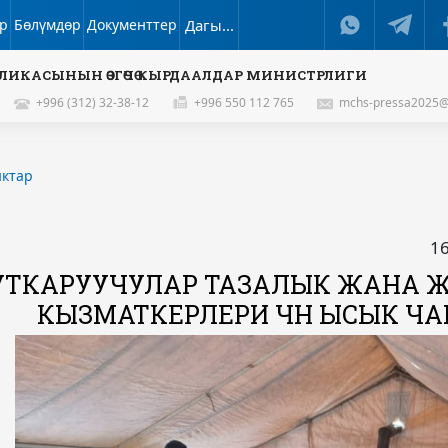
р
Бөлүмдөр
Документтер
Дагы...
ЛИКАСЫНЫН ӨЗГӨЧӨ КЫРДААЛДАР МИНИСТРЛИГИ
+996 (312) 32-38-12
+996 550 112 765
mchs-pressa2025@
ктар
16
УТКАРУУЧУЛАР ТАЗАЛЫК ЖАНА
КЫЗМАТКЕРЛЕРИ ҮЧҮН ЫСЫК Ч