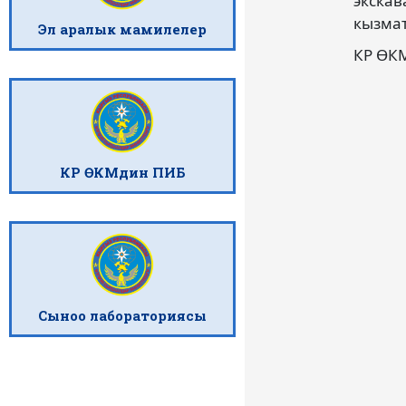
экскав
кызмат
Эл аралык мамилелер
КР ӨК
КР ӨКМдин ПИБ
Сыноо лабораториясы