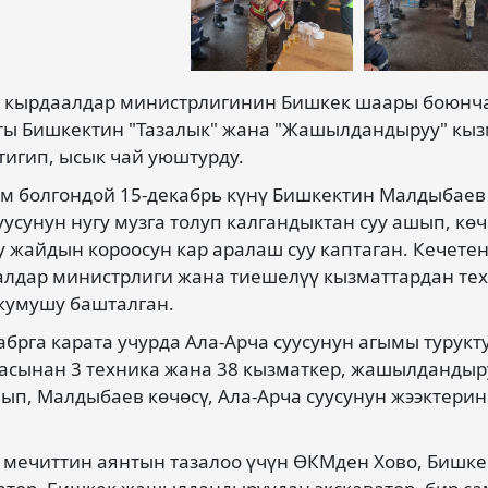
ө кырдаалдар министрлигинин Бишкек шаары боюнч
ы Бишкектин "Тазалык" жана "Жашылдандыруу" кыз
тигип, ысык чай уюштурду.
 болгондой 15-декабрь күнү Бишкектин Малдыбаев 
уусунун нугу музга толуп калгандыктан суу ашып, кө
у жайдын короосун кар аралаш суу каптаган. Кечете
лдар министрлиги жана тиешелүү кызматтардан тех
жумушу башталган.
абрга карата учурда Ала-Арча суусунун агымы турук
сынан 3 техника жана 38 кызматкер, жашылдандыр
ып, Малдыбаев көчөсү, Ала-Арча суусунун жээктерин
 мечиттин аянтын тазалоо үчүн ӨКМден Хово, Бишкек