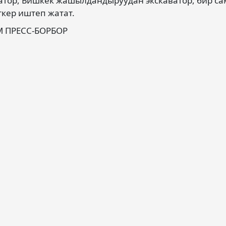
атор, Бишкек жашылдандыруудан экскаватор, бир с
кер иштеп жатат.
М ПРЕСС-БОРБОР