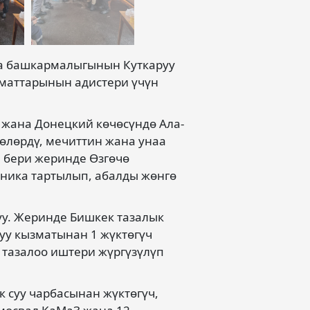
а башкармалыгынын Куткаруу
маттарынын адистери үчүн
жана Донецкий көчөсүндө Ала-
чөлөрдү, мечиттин жана унаа
н бери жеринде Өзгөчө
ника тартылып, абалды жөнгө
туу. Жеринде Бишкек тазалык
уу кызматынан 1 жүктөгүч
 тазалоо иштери жүргүзүлүп
 суу чарбасынан жүктөгүч,