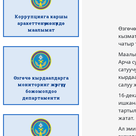
Коррупцияга каршы
аракеттенүү жөнүндө
Өзгөч
маалымат
кызмат
чатыр 
Маалым
Арча с
сатууч
кырдаа
Өзгөчө кырдаалдарга
салуу 
мониторинг жүргүзүү,
божомолдоо
16-дек
департаменти
ишкана
тартыл
жатат.
Ал эми