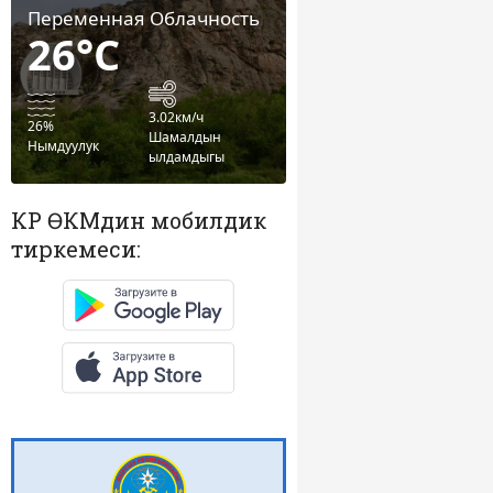
Переменная Облачность
26°C
3.02км/ч
26%
Шамалдын
Нымдуулук
ылдамдыгы
КР ӨКМдин мобилдик
тиркемеси: