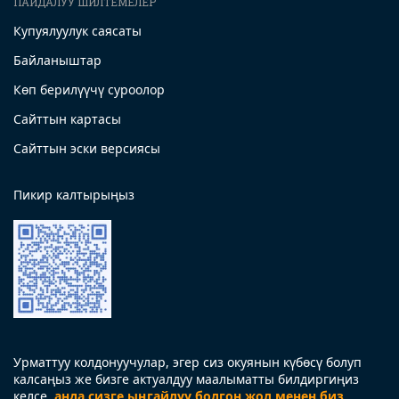
ПАЙДАЛУУ ШИЛТЕМЕЛЕР
Купуялуулук саясаты
Байланыштар
Көп берилүүчү суроолор
Сайттын картасы
Сайттын эски версиясы
Пикир калтырыңыз
Урматтуу колдонуучулар, эгер сиз окуянын күбөсү болуп
калсаңыз же бизге актуалдуу маалыматты билдиргиңиз
келсе,
анда сизге ыңгайлуу болгон жол менен биз