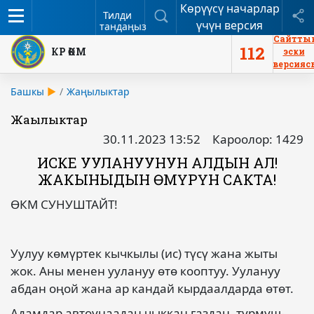
Көрүүсү начарлар
Меню
Издөө
Б
Тилди
үчүн версия
тандаңыз
Сайтты
112
КР ӨКМ
эски
версияс
Башкы
Жаңылыктар
Жаңылыктар
30.11.2023 13:52
Кароолор: 1429
ИСКЕ УУЛАНУУНУН АЛДЫН АЛ!
ЖАКЫНЫҢДЫН ӨМҮРҮН САКТА!
ӨКМ СУНУШТАЙТ!
Уулуу көмүртек кычкылы (ис) түсү жана жыты
жок. Аны менен уулануу өтө кооптуу. Уулануу
абдан оңой жана ар кандай кырдаалдарда өтөт.
Адамдар автоунаадан чыккан газдан, турмуш-