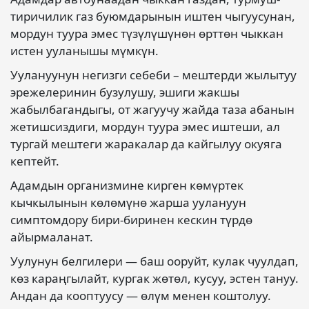
тиричилик газ буюмдарынын иштен чыгуусунан,
мордун туура эмес түзүлүшүнөн өрттөн чыккан
истен ууланышы мүмкүн.
Уулануунун негизги себеби – мештерди жылытуу
эрежелеринин бузулушу, эшиги жакшы
жабылбагандыгы, от жагуучу жайда таза абанын
жетишсиздиги, мордун туура эмес иштеши, ал
тургай мештеги жаракалар да кайгылуу окуяга
кептейт.
Адамдын организмине кирген көмүртек
кычкылынын көлөмүнө жарша уулануун
симптомдору бири-биринен кескин түрдө
айырмаланат.
Уулунун белгилери — баш ооруйт, кулак чуулдап,
көз караңгылайт, кургак жөтөл, кусуу, эстен тануу.
Андан да кооптуусу — өлүм менен коштолуу.