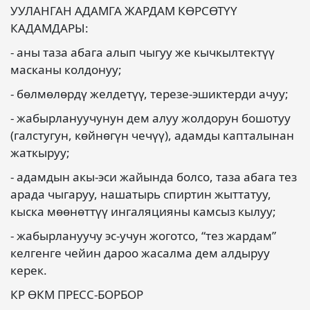
УУЛАНГАН АДАМГА ЖАРДАМ КӨРСӨТҮҮ
КАДАМДАРЫ:
- аны таза абага алып чыгуу же кычкылтектүү
масканы колдонуу;
- бөлмөлөрдү желдетүү, терезе-эшиктерди ачуу;
- жабырлануучунун дем алуу жолдорун бошотуу
(галстугун, көйнөгүн чечүү), адамды капталынан
жаткыруу;
- адамдын акы-эси жайында болсо, таза абага тез
арада чыгаруу, нашатырь спиртин жыттатуу,
кыска мөөнөттүү ингаляцияны камсыз кылуу;
- жабырлануучу эс-учун жоготсо, “тез жардам”
келгенге чейин дароо жасалма дем алдыруу
керек.
КР ӨКМ ПРЕСС-БОРБОР