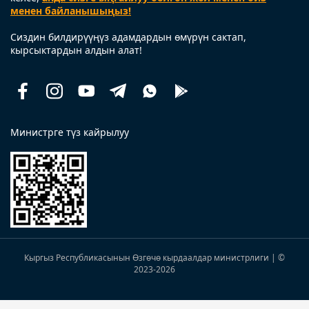
менен байланышыңыз!
Сиздин билдирүүңүз адамдардын өмүрүн сактап,
кырсыктардын алдын алат!
Facebook
Instagram
Youtube
Telegram
Whatsapp
Помощь
рядом
Министрге түз кайрылуу
Кыргыз Республикасынын Өзгөчө кырдаалдар министрлиги | ©
2023
-2026
Жабуу -->