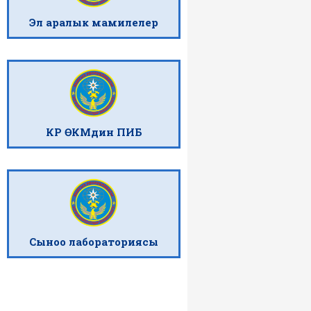
Эл аралык мамилелер
КР ӨКМдин ПИБ
Сыноо лабораториясы