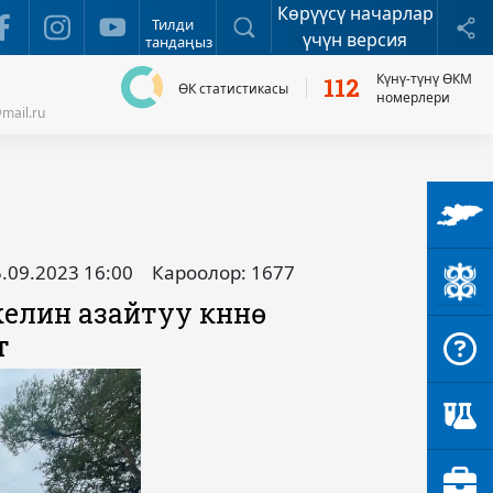
Көрүүсү начарлар
Издөө
Б
Тилди
үчүн версия
тандаңыз
Күнү-түнү ӨКМ
112
ӨК статистикасы
номерлери
mail.ru
.09.2023 16:00
Кароолор: 1677
лин азайтуу күнүнө
ү