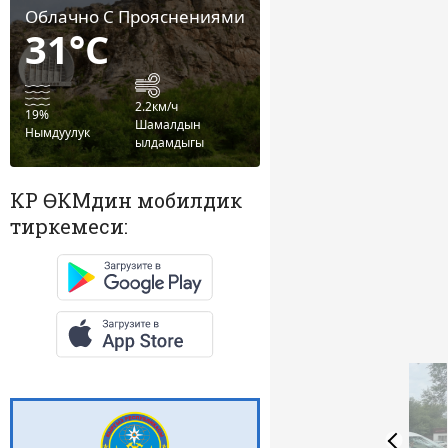
Облачно С Прояснениями
31°C
2.2км/ч
19%
Шамалдын
Нымдуулук
ылдамдыгы
КР ӨКМдин мобилдик
тиркемеси: