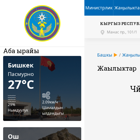
Министрлик
Жаңылыкта
КЫРГЫЗ РЕСПУБ
Манас пр., 101/1
Аба ырайы
Башкы
Жаңылы
Бишкек
Жаңылыктар
Пасмурно
27°C
Чү
2.09км/ч
29%
Шамалдын
Нымдуулук
ылдамдыгы
Ош