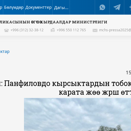
р
Бөлүмдөр
Документтер
Дагы...
ЛИКАСЫНЫН ӨЗГӨЧӨ КЫРДААЛДАР МИНИСТРЛИГИ
+996 (312) 32-38-12
+996 550 112 765
mchs-pressa2025@
ктар
15
й: Панфиловдо кырсыктардын тобоке
карата жөө жүрүш өтт