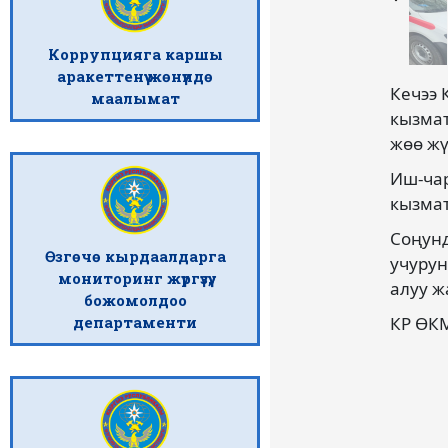
Коррупцияга каршы
аракеттенүү жөнүндө
Кечээ
маалымат
кызмат
жөө жү
Иш-чар
кызмат
Соңунд
Өзгөчө кырдаалдарга
учурун
мониторинг жүргүзүү,
алуу ж
божомолдоо
департаменти
КР ӨК