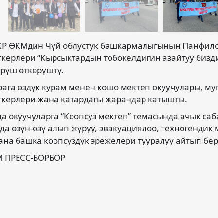
 КР ӨКМдин Чүй облустук башкармалыгынын Панфило
керлери “Кырсыктардын тобокелдигин азайтуу бизди
рүш өткөрүштү.
ага өздүк курам менен кошо мектеп окуучулары, м
керлери жана катардагы жарандар катышты.
а окуучуларга “Коопсуз мектеп” темасында ачык саб
да өзүн-өзү алып жүрүү, эвакуациялоо, техногендик
ана башка коопсуздук эрежелери тууралуу айтып бе
М ПРЕСС-БОРБОР