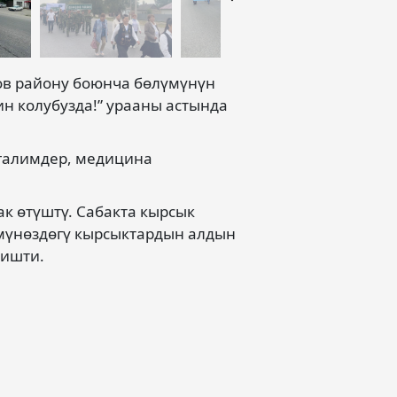
в району боюнча бөлүмүнүн
н колубузда!” урааны астында
угалимдер, медицина
ак өтүштү. Сабакта кырсык
 мүнөздөгү кырсыктардын алдын
ришти.