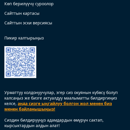
Көп берилүүчү суроолор
Сайттын картасы
Сайттын эски версиясы
Пикир калтырыңыз
Урматтуу колдонуучулар, эгер сиз окуянын күбөсү болуп
калсаңыз же бизге актуалдуу маалыматты билдиргиңиз
келсе,
анда сизге ыңгайлуу болгон жол менен биз
менен байланышыңыз!
Сиздин билдирүүңүз адамдардын өмүрүн сактап,
кырсыктардын алдын алат!