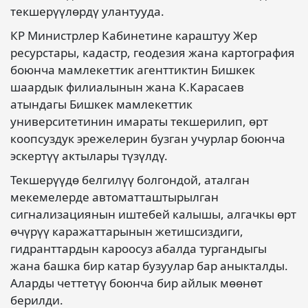
текшерүүлөрдү улантууда.
КР Министрлер Кабинетине караштуу Жер
ресурстары, кадастр, геодезия жана картография
боюнча мамлекеттик агенттиктин Бишкек
шаардык филиалынын жана К.Карасаев
атындагы Бишкек мамлекеттик
университетинин имараты текшерилип, өрт
коопсуздук эрежелерин бузган учурлар боюнча
эскертүү актылары түзүлдү.
Текшерүүдө белгилүү болгондой, аталган
мекемелерде автоматташтырылган
сигнализациянын иштебей калышы, алгачкы өрт
өчүрүү каражаттарынын жетишсиздиги,
гидранттардын кароосуз абалда тургандыгы
жана башка бир катар бузуулар бар аныкталды.
Аларды четтетүү боюнча бир айлык мөөнөт
берилди.