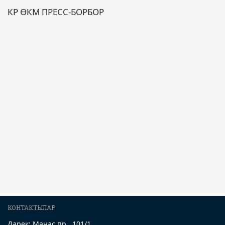
КР ӨКМ ПРЕСС-БОРБОР
КОНТАКТЫЛАР
Дарек: Манас пр., 101/1