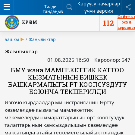
Көрүүсү начарлар
Меню
Издөө
Б
Тилди
үчүн версия
тандаңыз
Сайтты
112
КР ӨКМ
эски
версияс
Башкы
Жаңылыктар
Жаңылыктар
01.08.2025 16:50
Кароолор: 547
БМУ жана МАМЛЕКЕТТИК КАТТОО
КЫЗМАТЫНЫН БИШКЕК
БАШКАРМАЛЫГЫ ӨРТ КООПСУЗДУГУ
БОЮНЧА ТЕКШЕРИЛДИ
Өзгөчө кырдаалдар министрлигинин Өрттү
көзөмөлдөө кызматы мамлекеттик
мекемелердин имараттарынын өрт коопсуздук
талаптарынын камсыздалышын көзөмөлдөө
максатында атайы тескемеге ылайык пландык