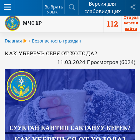
Версия для
Меню
Поиск
П
Выбрать
слабовидящих
язык
Старая
112
МЧС КР
версия
сайта
Главная
Безопасность граждан
КАК УБЕРЕЧЬ СЕБЯ ОТ ХОЛОДА?
11.03.2024
Просмотров (6024)