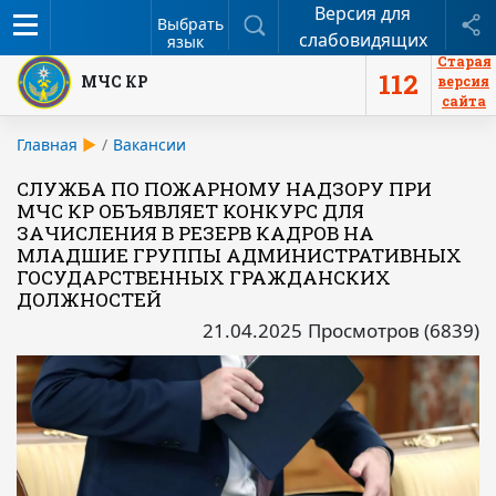
Версия для
Меню
Поиск
П
Выбрать
слабовидящих
язык
Старая
112
МЧС КР
версия
сайта
Главная
Вакансии
СЛУЖБА ПО ПОЖАРНОМУ НАДЗОРУ ПРИ
МЧС КР ОБЪЯВЛЯЕТ КОНКУРС ДЛЯ
ЗАЧИСЛЕНИЯ В РЕЗЕРВ КАДРОВ НА
МЛАДШИЕ ГРУППЫ АДМИНИСТРАТИВНЫХ
ГОСУДАРСТВЕННЫХ ГРАЖДАНСКИХ
ДОЛЖНОСТЕЙ
21.04.2025
Просмотров (6839)