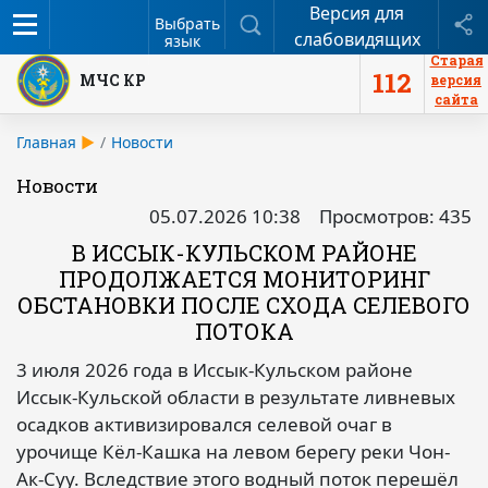
Версия для
Меню
Поиск
П
Выбрать
слабовидящих
язык
Старая
112
МЧС КР
версия
сайта
Главная
Новости
Новости
05.07.2026 10:38
Просмотров: 435
В ИССЫК-КУЛЬСКОМ РАЙОНЕ
ПРОДОЛЖАЕТСЯ МОНИТОРИНГ
ОБСТАНОВКИ ПОСЛЕ СХОДА СЕЛЕВОГО
ПОТОКА
3 июля 2026 года в Иссык-Кульском районе
Иссык-Кульской области в результате ливневых
осадков активизировался селевой очаг в
урочище Кёл-Кашка на левом берегу реки Чон-
Ак-Суу. Вследствие этого водный поток перешёл