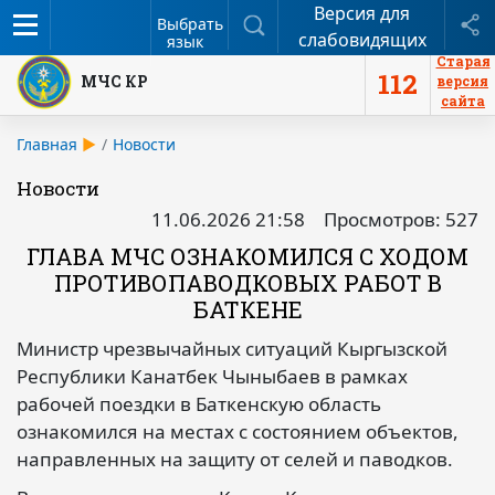
Версия для
Меню
Поиск
П
Выбрать
слабовидящих
язык
Старая
112
МЧС КР
версия
сайта
Главная
Новости
Новости
11.06.2026 21:58
Просмотров: 527
ГЛАВА МЧС ОЗНАКОМИЛСЯ С ХОДОМ
ПРОТИВОПАВОДКОВЫХ РАБОТ В
БАТКЕНЕ
Министр чрезвычайных ситуаций Кыргызской
Республики Канатбек Чыныбаев в рамках
рабочей поездки в Баткенскую область
ознакомился на местах с состоянием объектов,
направленных на защиту от селей и паводков.