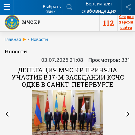
Версия для
Меню
Поиск
П
Выбрать
слабовидящих
язык
Старая
112
МЧС КР
версия
сайта
Главная
Новости
Новости
03.07.2026 21:08
Просмотров: 331
ДЕЛЕГАЦИЯ МЧС КР ПРИНЯЛА
УЧАСТИЕ В 17-М ЗАСЕДАНИИ КСЧС
ОДКБ В САНКТ-ПЕТЕРБУРГЕ