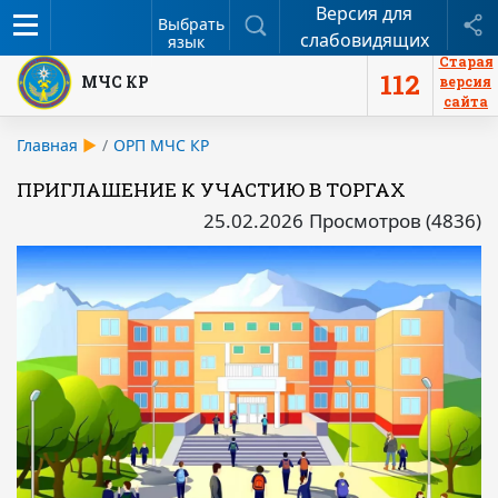
Версия для
Меню
Поиск
П
Выбрать
слабовидящих
язык
Старая
112
МЧС КР
версия
сайта
Главная
ОРП МЧС КР
ПРИГЛАШЕНИЕ К УЧАСТИЮ В ТОРГАХ
25.02.2026
Просмотров (4836)