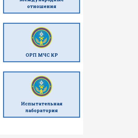
отношения
ОРП МЧС КР
Испытательная
лаборатория