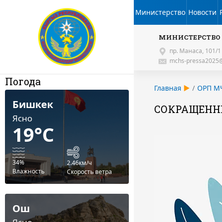
Министерство
Новости
МИНИСТЕРСТВО
пр. Манаса, 101/1
mchs-pressa2025@
Погода
Главная
ОРП М
Бишкек
СОКРАЩЕНН
Ясно
19°C
34%
2.46км/ч
Влажность
Скорость ветра
Ош