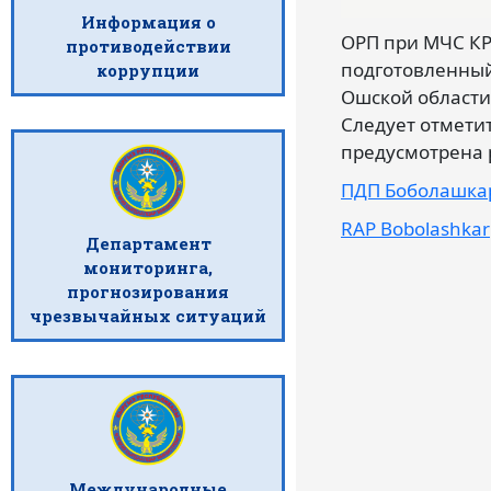
Информация о
ОРП при МЧС КР
противодействии
подготовленный
коррупции
Ошской области
Следует отмети
предусмотрена р
ПДП Боболашка
RAP Bobolashkar
Департамент
мониторинга,
прогнозирования
чрезвычайных ситуаций
Международные