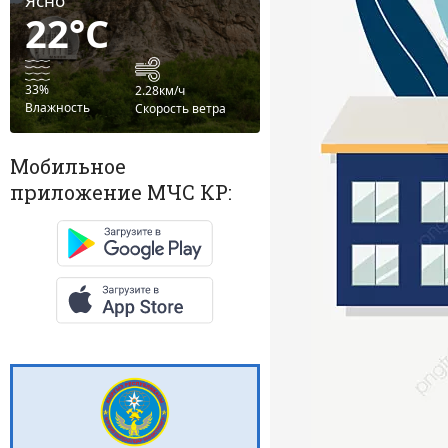
Ясно
22°C
33%
2.28км/ч
Влажность
Скорость ветра
Мобильное
приложение МЧС КР: