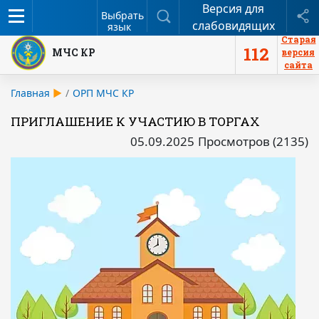
Версия для
Меню
Поиск
П
Выбрать
слабовидящих
язык
Старая
112
МЧС КР
версия
сайта
Главная
ОРП МЧС КР
ПРИГЛАШЕНИЕ К УЧАСТИЮ В ТОРГАХ
05.09.2025
Просмотров (2135)