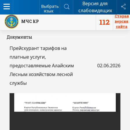
Версия для
Меню
Поиск
П
Выбрать
слабовидящих
язык
Старая
112
МЧС КР
версия
сайта
Документы
Прейскурант тарифов на
платные услуги,
предоставляемые Алайским
02.06.2026
Лесным хозяйством лесной
службы