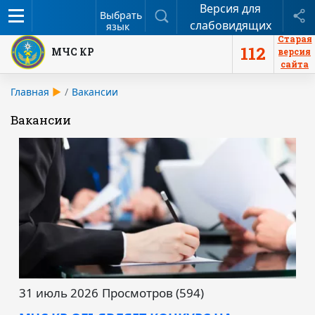
Версия для
Меню
Поиск
П
Выбрать
слабовидящих
язык
Старая
112
МЧС КР
версия
сайта
Главная
Вакансии
Вакансии
31 июль 2026
Просмотров (594)