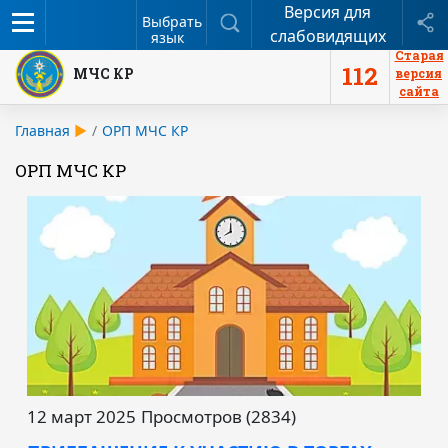
Версия для
Меню
Поиск
П
Выбрать
слабовидящих
язык
Старая
112
МЧС КР
версия
сайта
Главная
ОРП МЧС КР
ОРП МЧС КР
12 март 2025
Просмотров (2834)