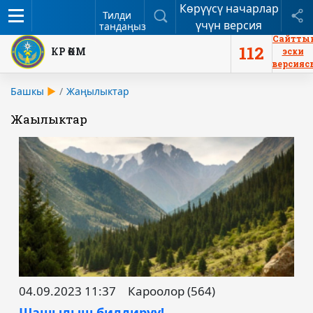
Көрүүсү начарлар
Меню
Издөө
Б
Тилди
үчүн версия
тандаңыз
Сайтты
112
КР ӨКМ
эски
версияс
Башкы
Жаңылыктар
Жаңылыктар
04.09.2023 11:37
Кароолор (564)
Шашылыш билдирүү!