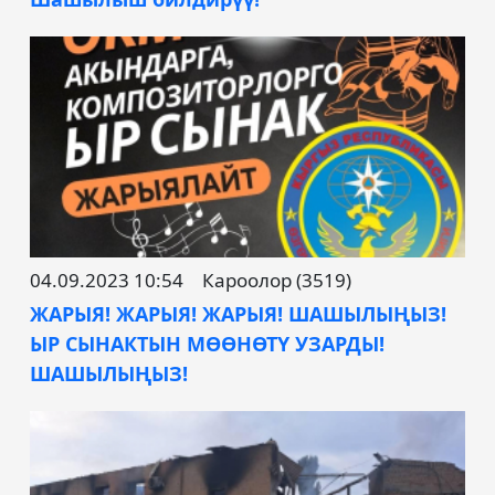
04.09.2023 10:54
Кароолор (3519)
ЖАРЫЯ! ЖАРЫЯ! ЖАРЫЯ! ШАШЫЛЫҢЫЗ!
ЫР СЫНАКТЫН МӨӨНӨТҮ УЗАРДЫ!
ШАШЫЛЫҢЫЗ!