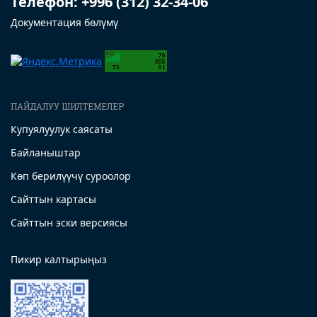
Телефон: +996 (312) 32-34-06
Документация бөлүмү
ПАЙДАЛУУ ШИЛТЕМЕЛЕР
Купуялуулук саясаты
Байланыштар
Көп берилүүчү суроолор
Сайттын картасы
Сайттын эски версиясы
Пикир калтырыңыз