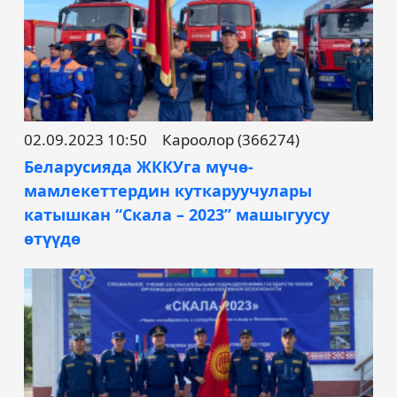
02.09.2023 10:50
Кароолор (366274)
Беларусияда ЖККУга мүчө-
мамлекеттердин куткаруучулары
катышкан “Скала – 2023” машыгуусу
өтүүдө