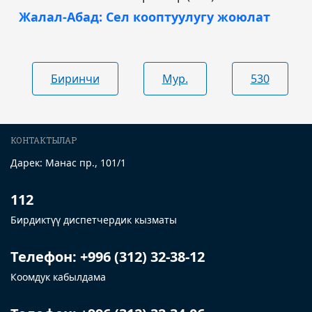
Жалал-Абад: Сел кооптуулугу жоюлат
Биринчи
Мур.
530
КОНТАКТЫЛАР
Дарек: Манас пр., 101/1
112
Бирдиктүү диспетчердик кызматы
Телефон: +996 (312) 32-38-12
Коомдук кабылдама