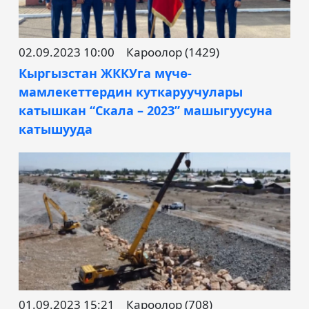
02.09.2023 10:00
Кароолор (1429)
Кыргызстан ЖККУга мүчө-
мамлекеттердин куткаруучулары
катышкан “Скала – 2023” машыгуусуна
катышууда
01.09.2023 15:21
Кароолор (708)