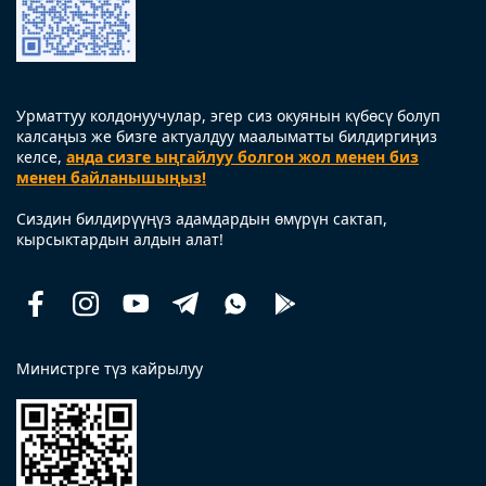
Урматтуу колдонуучулар, эгер сиз окуянын күбөсү болуп
калсаңыз же бизге актуалдуу маалыматты билдиргиңиз
келсе,
анда сизге ыңгайлуу болгон жол менен биз
менен байланышыңыз!
Сиздин билдирүүңүз адамдардын өмүрүн сактап,
кырсыктардын алдын алат!
Facebook
Instagram
Youtube
Telegram
Whatsapp
Помощь
рядом
Министрге түз кайрылуу