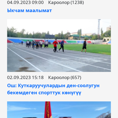
04.09.2023 09:00
Кароолор (1238)
Ыкчам маалымат
02.09.2023 15:18
Кароолор (657)
Ош: Куткаруучулардын ден-соолугун
бекемдеген спорттук көнүгүү